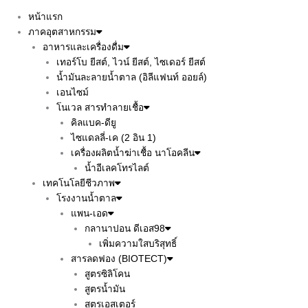
หน้าแรก
ภาคอุตสาหกรรม
อาหารและเครื่องดื่ม
เทอร์โบ ยีสต์, ไวน์ ยีสต์, ไซเดอร์ ยีสต์
น้ำมันละลายน้ำตาล (อิลีแฟนท์ ออยล์)
เอนไซม์
โนเวล สารทำลายเชื้อ
คิลแบค-ดียู
ไซแดลลี่-เค (2 อิน 1)
เครื่องผลิตน้ำฆ่าเชื้อ นาโอคลีน
น้ำอีเลคโทรไลต์
เทคโนโลยีชีวภาพ
โรงงานน้ำตาล
แพน-เอด
กลานาปอน ดีเอส98
เพิ่มความใสบริสุทธิ์
สารลดฟอง (BIOTECT)
สูตรซิลิโคน
สูตรน้ำมัน
สูตรเอสเตอร์