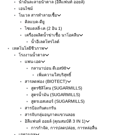
น้ำมันละลายน้ำตาล (อิลีแฟนท์ ออยล์)
เอนไซม์
โนเวล สารทำลายเชื้อ
คิลแบค-ดียู
ไซแดลลี่-เค (2 อิน 1)
เครื่องผลิตน้ำฆ่าเชื้อ นาโอคลีน
น้ำอีเลคโทรไลต์
เทคโนโลยีชีวภาพ
โรงงานน้ำตาล
แพน-เอด
กลานาปอน ดีเอส98
เพิ่มความใสบริสุทธิ์
สารลดฟอง (BIOTECT)
สูตรซิลิโคน (SUGARMILLS)
สูตรน้ำมัน (SUGARMILLS)
สูตรเอสเตอร์ (SUGARMILLS)
สารป้องกันตะกรัน
สารจับกลุ่มอนุภาคแขวนลอย
อิลีแฟนท์ ออยล์ (คุณสมบัติ 3 IN 1)
การกำจัด, การปลดปล่อย, การหล่อลื่น
เอทานอล