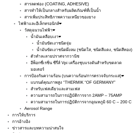
สารลดฟอง (COATING, ADHESIVE)
สารทำให้เป็นกลางสำหรับผลิตภัณฑ์ที่เป็นน้ำ
สารเพิ่มประสิทธิภาพความเหนียวของยาง
ไฟฟ้าและอีเล็กทรอนิกส์
วัสดุฉนวนไฟฟ้า
น้ำมันเคลือบเงา
น้ำมันขัดเงาชนิดจุ่ม
น้ำมันขัดเงาชนิดผึ่งลม (ชนิดใส, ชนิดสีแดง, ชนิดสีทอง)
ตัวทำละลายปราศจากวานิช
อีพ็อกซี่เรซิ่น ซีรี่ส์ Vpi เครื่องชุบแรงดันสำหรับขดลวด
มอเตอร์
การป้องกันความร้อน (บนความร้อน/การตรวจจับกระแส)
แบรนด์คุณภาพสูง “THERMIK “OF GERMANY”
สำหรับเฟสเดียวและสามเฟส
ความสามารถในการปฏิบัติการจาก 2AMP – 75AMP
ความสามารถในการปฏิบัติการจากอุณหภูมิ 60 C – 200 C
Aerosol Range
การให้บริการ
การอ้างอิง
ข่าวสารและบทความน่าสนใจ