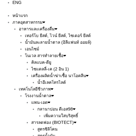
ENG
หน้าแรก
ภาคอุตสาหกรรม
อาหารและเครื่องดื่ม
เทอร์โบ ยีสต์, ไวน์ ยีสต์, ไซเดอร์ ยีสต์
น้ำมันละลายน้ำตาล (อิลีแฟนท์ ออยล์)
เอนไซม์
โนเวล สารทำลายเชื้อ
คิลแบค-ดียู
ไซแดลลี่-เค (2 อิน 1)
เครื่องผลิตน้ำฆ่าเชื้อ นาโอคลีน
น้ำอีเลคโทรไลต์
เทคโนโลยีชีวภาพ
โรงงานน้ำตาล
แพน-เอด
กลานาปอน ดีเอส98
เพิ่มความใสบริสุทธิ์
สารลดฟอง (BIOTECT)
สูตรซิลิโคน
สูตรน้ำมัน