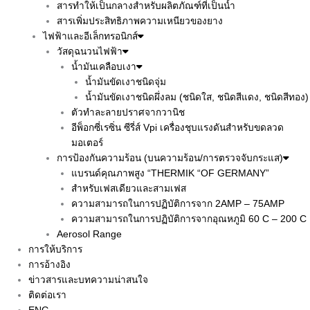
สารทำให้เป็นกลางสำหรับผลิตภัณฑ์ที่เป็นน้ำ
สารเพิ่มประสิทธิภาพความเหนียวของยาง
ไฟฟ้าและอีเล็กทรอนิกส์
วัสดุฉนวนไฟฟ้า
น้ำมันเคลือบเงา
น้ำมันขัดเงาชนิดจุ่ม
น้ำมันขัดเงาชนิดผึ่งลม (ชนิดใส, ชนิดสีแดง, ชนิดสีทอง)
ตัวทำละลายปราศจากวานิช
อีพ็อกซี่เรซิ่น ซีรี่ส์ Vpi เครื่องชุบแรงดันสำหรับขดลวด
มอเตอร์
การป้องกันความร้อน (บนความร้อน/การตรวจจับกระแส)
แบรนด์คุณภาพสูง “THERMIK “OF GERMANY”
สำหรับเฟสเดียวและสามเฟส
ความสามารถในการปฏิบัติการจาก 2AMP – 75AMP
ความสามารถในการปฏิบัติการจากอุณหภูมิ 60 C – 200 C
Aerosol Range
การให้บริการ
การอ้างอิง
ข่าวสารและบทความน่าสนใจ
ติดต่อเรา