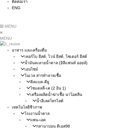
ติดต่อเรา
ENG
MENU
MENU
อาหาร และเครื่องดื่ม
เทอร์โบ ยีสต์, ไวน์ ยีสต์, ไซเดอร์ ยีสต์
น้ำมันละลายน้ำตาล (อิลีแฟนท์ ออยล์)
เอนไซม์
โนเวล สารทำลายเชื้อ
คิลแบค-ดียู
ไซแดลลี่-เค (2 อิน 1)
เครื่องผลิตน้ำฆ่าเชื้อ นาโอคลีน
น้ำอีเลคโทรไลต์
เทคโนโลยีชีวภาพ
โรงงานน้ำตาล
แพน-เอด
กลานาปอน ดีเอส98