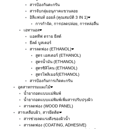
สารป้องกันตะกรัน
สารจับกลุ่มอนุภาคแขวนลอย
อิลีแฟนท์ ออยล์ (คุณสมบัติ 3 IN 1)
การกำจัด, การปลดปล่อย, การหล่อลื่น
เอทานอล
แอคทีฟ ดราย ยีสต์
ยีลด์ บูสเตอร์
สารลดฟอง (ETHANOL)
สูตร เอสเตอร์ (ETHANOL)
สูตรน้ำมัน (ETHANOL)
สูตรซิลิโคน (ETHANOL)
สูตรโพลิเมอร์(ETHANOL)
สารป้องกันการเกิดตะกรัน
อุตสาหกรรมแผงไม้
น้ำยาถอดแบบแม่พิมพ์
น้ำยาถอดแบบแม่พิมพ์เพิ่มสารปรับปรุงผิว
สารลดฟอง (WOOD PANEL)
สารเคลือบผิว, สารยึดติด
สารช่วยลดแรงตึงของผิวน้ำ
สารลดฟอง (COATING, ADHESIVE)