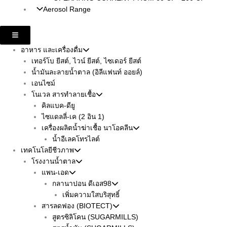
Aerosol Range
Hamburger Toggle Menu
อาหาร และเครื่องดื่ม
เทอร์โบ ยีสต์, ไวน์ ยีสต์, ไซเดอร์ ยีสต์
น้ำมันละลายน้ำตาล (อิลีแฟนท์ ออยล์)
เอนไซม์
โนเวล สารทำลายเชื้อ
คิลแบค-ดียู
ไซแดลลี่-เค (2 อิน 1)
เครื่องผลิตน้ำฆ่าเชื้อ นาโอคลีน
น้ำอีเลคโทรไลต์
เทคโนโลยีชีวภาพ
โรงงานน้ำตาล
แพน-เอด
กลานาปอน ดีเอส98
เพิ่มความใสบริสุทธิ์
สารลดฟอง (BIOTECT)
สูตรซิลิโคน (SUGARMILLS)