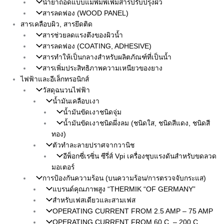
น้ำยาถอดแบบแม่พิมพ์เพิ่มสารปรับปรุงผิว
สารลดฟอง (WOOD PANEL)
สารเคลือบผิว, สารยึดติด
สารช่วยลดแรงตึงของผิวน้ำ
สารลดฟอง (COATING, ADHESIVE)
สารทำให้เป็นกลางสำหรับผลิตภัณฑ์ที่เป็นน้ำ
สารเพิ่มประสิทธิภาพความเหนียวของยาง
ไฟฟ้าและอีเล็กทรอนิกส์
วัสดุฉนวนไฟฟ้า
น้ำมันเคลือบเงา
น้ำมันขัดเงาชนิดจุ่ม
น้ำมันขัดเงาชนิดผึ่งลม (ชนิดใส, ชนิดสีแดง, ชนิดสี
ทอง)
ตัวทำละลายปราศจากวานิช
อีพ็อกซี่เรซิ่น ซีรี่ส์ Vpi เครื่องชุบแรงดันสำหรับขดลวด
มอเตอร์
การป้องกันความร้อน (บนความร้อน/การตรวจจับกระแส)
แบรนด์คุณภาพสูง “THERMIK “OF GERMANY”
สำหรับเฟสเดียวและสามเฟส
OPERATING CURRENT FROM 2.5 AMP – 75 AMP
OPERATING CURRENT FROM 60 C. – 200 C.