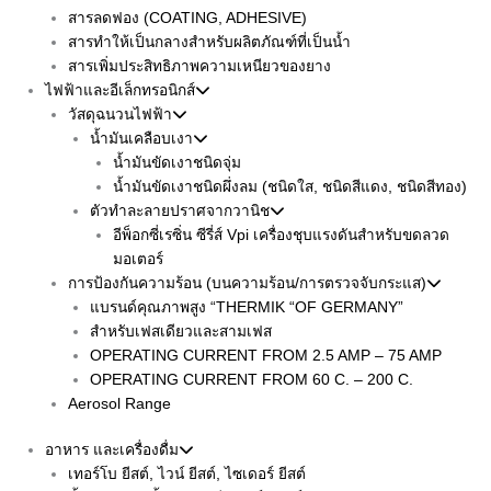
สารลดฟอง (COATING, ADHESIVE)
สารทำให้เป็นกลางสำหรับผลิตภัณฑ์ที่เป็นน้ำ
สารเพิ่มประสิทธิภาพความเหนียวของยาง
ไฟฟ้าและอีเล็กทรอนิกส์
วัสดุฉนวนไฟฟ้า
น้ำมันเคลือบเงา
น้ำมันขัดเงาชนิดจุ่ม
น้ำมันขัดเงาชนิดผึ่งลม (ชนิดใส, ชนิดสีแดง, ชนิดสีทอง)
ตัวทำละลายปราศจากวานิช
อีพ็อกซี่เรซิ่น ซีรี่ส์ Vpi เครื่องชุบแรงดันสำหรับขดลวด
มอเตอร์
การป้องกันความร้อน (บนความร้อน/การตรวจจับกระแส)
แบรนด์คุณภาพสูง “THERMIK “OF GERMANY”
สำหรับเฟสเดียวและสามเฟส
OPERATING CURRENT FROM 2.5 AMP – 75 AMP
OPERATING CURRENT FROM 60 C. – 200 C.
Aerosol Range
อาหาร และเครื่องดื่ม
เทอร์โบ ยีสต์, ไวน์ ยีสต์, ไซเดอร์ ยีสต์