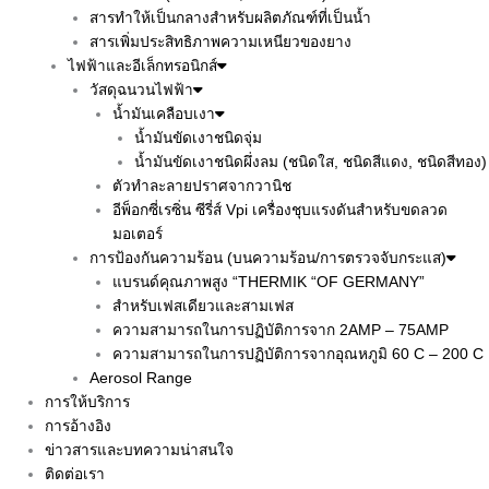
สารทำให้เป็นกลางสำหรับผลิตภัณฑ์ที่เป็นน้ำ
สารเพิ่มประสิทธิภาพความเหนียวของยาง
ไฟฟ้าและอีเล็กทรอนิกส์
วัสดุฉนวนไฟฟ้า
น้ำมันเคลือบเงา
น้ำมันขัดเงาชนิดจุ่ม
น้ำมันขัดเงาชนิดผึ่งลม (ชนิดใส, ชนิดสีแดง, ชนิดสีทอง)
ตัวทำละลายปราศจากวานิช
อีพ็อกซี่เรซิ่น ซีรี่ส์ Vpi เครื่องชุบแรงดันสำหรับขดลวด
มอเตอร์
การป้องกันความร้อน (บนความร้อน/การตรวจจับกระแส)
แบรนด์คุณภาพสูง “THERMIK “OF GERMANY”
สำหรับเฟสเดียวและสามเฟส
ความสามารถในการปฏิบัติการจาก 2AMP – 75AMP
ความสามารถในการปฏิบัติการจากอุณหภูมิ 60 C – 200 C
Aerosol Range
การให้บริการ
การอ้างอิง
ข่าวสารและบทความน่าสนใจ
ติดต่อเรา