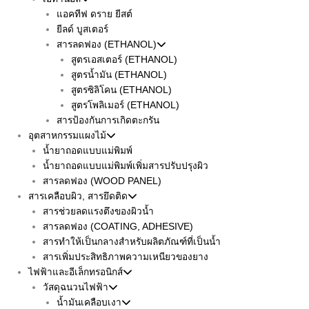
แอคทีฟ ดราย ยีสต์
ยีลด์ บูสเตอร์
สารลดฟอง (ETHANOL)
สูตรเอสเตอร์ (ETHANOL)
สูตรน้ำมัน (ETHANOL)
สูตรซิลิโคน (ETHANOL)
สูตรโพลิเมอร์ (ETHANOL)
สารป้องกันการเกิดตะกรัน
อุตสาหกรรมแผงไม้
น้ำยาถอดแบบแม่พิมพ์
น้ำยาถอดแบบแม่พิมพ์เพิ่มสารปรับปรุงผิว
สารลดฟอง (WOOD PANEL)
สารเคลือบผิว, สารยึดติด
สารช่วยลดแรงตึงของผิวน้ำ
สารลดฟอง (COATING, ADHESIVE)
สารทำให้เป็นกลางสำหรับผลิตภัณฑ์ที่เป็นน้ำ
สารเพิ่มประสิทธิภาพความเหนียวของยาง
ไฟฟ้าและอีเล็กทรอนิกส์
วัสดุฉนวนไฟฟ้า
น้ำมันเคลือบเงา