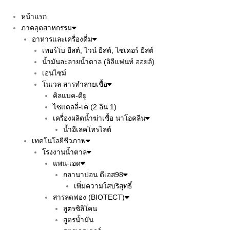
Skip
to
หน้าแรก
content
ภาคอุตสาหกรรม
อาหารและเครื่องดื่ม
เทอร์โบ ยีสต์, ไวน์ ยีสต์, ไซเดอร์ ยีสต์
น้ำมันละลายน้ำตาล (อิลีแฟนท์ ออยล์)
เอนไซม์
โนเวล สารทำลายเชื้อ
คิลแบค-ดียู
ไซแดลลี่-เค (2 อิน 1)
เครื่องผลิตน้ำฆ่าเชื้อ นาโอคลีน
น้ำอีเลคโทรไลต์
เทคโนโลยีชีวภาพ
โรงงานน้ำตาล
แพน-เอด
กลานาปอน ดีเอส98
เพิ่มความใสบริสุทธิ์
สารลดฟอง (BIOTECT)
สูตรซิลิโคน
สูตรน้ำมัน