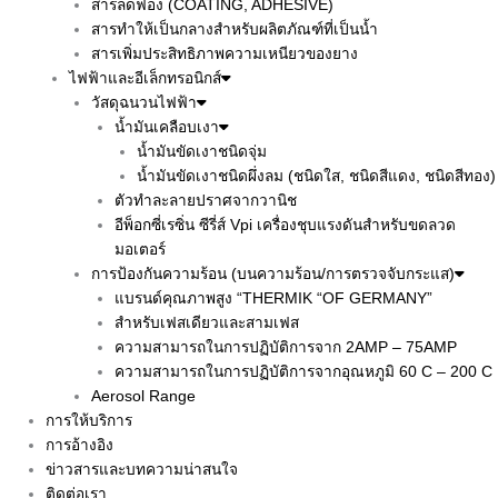
สารลดฟอง (COATING, ADHESIVE)
สารทำให้เป็นกลางสำหรับผลิตภัณฑ์ที่เป็นน้ำ
สารเพิ่มประสิทธิภาพความเหนียวของยาง
ไฟฟ้าและอีเล็กทรอนิกส์
วัสดุฉนวนไฟฟ้า
น้ำมันเคลือบเงา
น้ำมันขัดเงาชนิดจุ่ม
น้ำมันขัดเงาชนิดผึ่งลม (ชนิดใส, ชนิดสีแดง, ชนิดสีทอง)
ตัวทำละลายปราศจากวานิช
อีพ็อกซี่เรซิ่น ซีรี่ส์ Vpi เครื่องชุบแรงดันสำหรับขดลวด
มอเตอร์
การป้องกันความร้อน (บนความร้อน/การตรวจจับกระแส)
แบรนด์คุณภาพสูง “THERMIK “OF GERMANY”
สำหรับเฟสเดียวและสามเฟส
ความสามารถในการปฏิบัติการจาก 2AMP – 75AMP
ความสามารถในการปฏิบัติการจากอุณหภูมิ 60 C – 200 C
Aerosol Range
การให้บริการ
การอ้างอิง
ข่าวสารและบทความน่าสนใจ
ติดต่อเรา