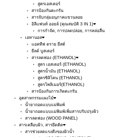
สูตรเอสเตอร์
สารป้องกันตะกรัน
สารจับกลุ่มอนุภาคแขวนลอย
อิลีแฟนท์ ออยล์ (คุณสมบัติ 3 IN 1)
การกำจัด, การปลดปล่อย, การหล่อลื่น
เอทานอล
แอคทีฟ ดราย ยีสต์
ยีลด์ บูสเตอร์
สารลดฟอง (ETHANOL)
สูตร เอสเตอร์ (ETHANOL)
สูตรน้ำมัน (ETHANOL)
สูตรซิลิโคน (ETHANOL)
สูตรโพลิเมอร์(ETHANOL)
สารป้องกันการเกิดตะกรัน
อุตสาหกรรมแผงไม้
น้ำยาถอดแบบแม่พิมพ์
น้ำยาถอดแบบแม่พิมพ์เพิ่มสารปรับปรุงผิว
สารลดฟอง (WOOD PANEL)
สารเคลือบผิว, สารยึดติด
สารช่วยลดแรงตึงของผิวน้ำ