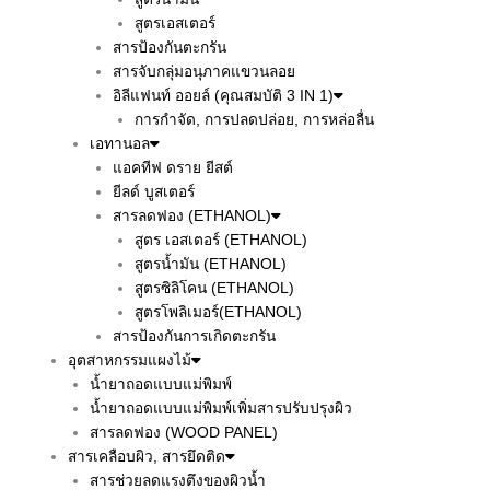
สูตรเอสเตอร์
สารป้องกันตะกรัน
สารจับกลุ่มอนุภาคแขวนลอย
อิลีแฟนท์ ออยล์ (คุณสมบัติ 3 IN 1)
การกำจัด, การปลดปล่อย, การหล่อลื่น
เอทานอล
แอคทีฟ ดราย ยีสต์
ยีลด์ บูสเตอร์
สารลดฟอง (ETHANOL)
สูตร เอสเตอร์ (ETHANOL)
สูตรน้ำมัน (ETHANOL)
สูตรซิลิโคน (ETHANOL)
สูตรโพลิเมอร์(ETHANOL)
สารป้องกันการเกิดตะกรัน
อุตสาหกรรมแผงไม้
น้ำยาถอดแบบแม่พิมพ์
น้ำยาถอดแบบแม่พิมพ์เพิ่มสารปรับปรุงผิว
สารลดฟอง (WOOD PANEL)
สารเคลือบผิว, สารยึดติด
สารช่วยลดแรงตึงของผิวน้ำ