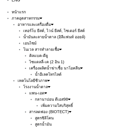
ENG
หน้าแรก
ภาคอุตสาหกรรม
อาหารและเครื่องดื่ม
เทอร์โบ ยีสต์, ไวน์ ยีสต์, ไซเดอร์ ยีสต์
น้ำมันละลายน้ำตาล (อิลีแฟนท์ ออยล์)
เอนไซม์
โนเวล สารทำลายเชื้อ
คิลแบค-ดียู
ไซแดลลี่-เค (2 อิน 1)
เครื่องผลิตน้ำฆ่าเชื้อ นาโอคลีน
น้ำอีเลคโทรไลต์
เทคโนโลยีชีวภาพ
โรงงานน้ำตาล
แพน-เอด
กลานาปอน ดีเอส98
เพิ่มความใสบริสุทธิ์
สารลดฟอง (BIOTECT)
สูตรซิลิโคน
สูตรน้ำมัน