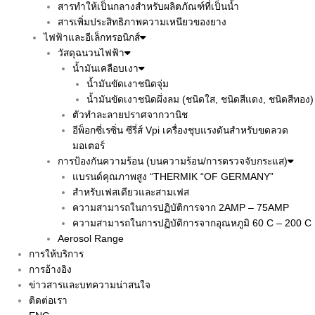
สารทำให้เป็นกลางสำหรับผลิตภัณฑ์ที่เป็นน้ำ
สารเพิ่มประสิทธิภาพความเหนียวของยาง
ไฟฟ้าและอีเล็กทรอนิกส์
วัสดุฉนวนไฟฟ้า
น้ำมันเคลือบเงา
น้ำมันขัดเงาชนิดจุ่ม
น้ำมันขัดเงาชนิดผึ่งลม (ชนิดใส, ชนิดสีแดง, ชนิดสีทอง)
ตัวทำละลายปราศจากวานิช
อีพ็อกซี่เรซิ่น ซีรี่ส์ Vpi เครื่องชุบแรงดันสำหรับขดลวด
มอเตอร์
การป้องกันความร้อน (บนความร้อน/การตรวจจับกระแส)
แบรนด์คุณภาพสูง “THERMIK “OF GERMANY”
สำหรับเฟสเดียวและสามเฟส
ความสามารถในการปฏิบัติการจาก 2AMP – 75AMP
ความสามารถในการปฏิบัติการจากอุณหภูมิ 60 C – 200 C
Aerosol Range
การให้บริการ
การอ้างอิง
ข่าวสารและบทความน่าสนใจ
ติดต่อเรา