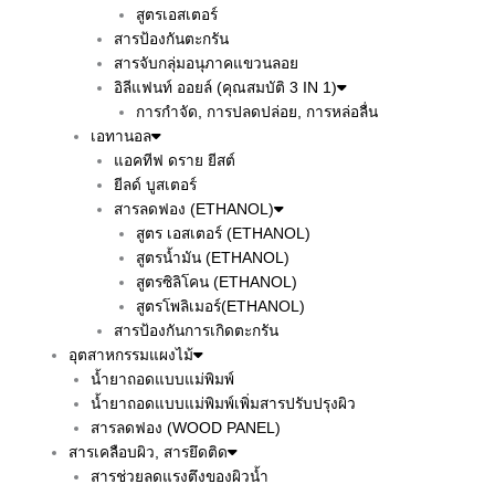
สูตรเอสเตอร์
สารป้องกันตะกรัน
สารจับกลุ่มอนุภาคแขวนลอย
อิลีแฟนท์ ออยล์ (คุณสมบัติ 3 IN 1)
การกำจัด, การปลดปล่อย, การหล่อลื่น
เอทานอล
แอคทีฟ ดราย ยีสต์
ยีลด์ บูสเตอร์
สารลดฟอง (ETHANOL)
สูตร เอสเตอร์ (ETHANOL)
สูตรน้ำมัน (ETHANOL)
สูตรซิลิโคน (ETHANOL)
สูตรโพลิเมอร์(ETHANOL)
สารป้องกันการเกิดตะกรัน
อุตสาหกรรมแผงไม้
น้ำยาถอดแบบแม่พิมพ์
น้ำยาถอดแบบแม่พิมพ์เพิ่มสารปรับปรุงผิว
สารลดฟอง (WOOD PANEL)
สารเคลือบผิว, สารยึดติด
สารช่วยลดแรงตึงของผิวน้ำ