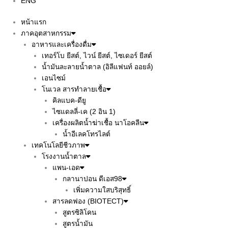
ENG
หน้าแรก
ภาคอุตสาหกรรม
อาหารและเครื่องดื่ม
เทอร์โบ ยีสต์, ไวน์ ยีสต์, ไซเดอร์ ยีสต์
น้ำมันละลายน้ำตาล (อิลีแฟนท์ ออยล์)
เอนไซม์
โนเวล สารทำลายเชื้อ
คิลแบค-ดียู
ไซแดลลี่-เค (2 อิน 1)
เครื่องผลิตน้ำฆ่าเชื้อ นาโอคลีน
น้ำอีเลคโทรไลต์
เทคโนโลยีชีวภาพ
โรงงานน้ำตาล
แพน-เอด
กลานาปอน ดีเอส98
เพิ่มความใสบริสุทธิ์
สารลดฟอง (BIOTECT)
สูตรซิลิโคน
สูตรน้ำมัน