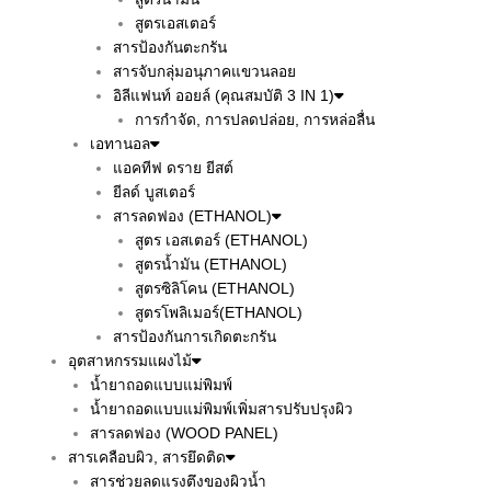
สูตรเอสเตอร์
สารป้องกันตะกรัน
สารจับกลุ่มอนุภาคแขวนลอย
อิลีแฟนท์ ออยล์ (คุณสมบัติ 3 IN 1)
การกำจัด, การปลดปล่อย, การหล่อลื่น
เอทานอล
แอคทีฟ ดราย ยีสต์
ยีลด์ บูสเตอร์
สารลดฟอง (ETHANOL)
สูตร เอสเตอร์ (ETHANOL)
สูตรน้ำมัน (ETHANOL)
สูตรซิลิโคน (ETHANOL)
สูตรโพลิเมอร์(ETHANOL)
สารป้องกันการเกิดตะกรัน
อุตสาหกรรมแผงไม้
น้ำยาถอดแบบแม่พิมพ์
น้ำยาถอดแบบแม่พิมพ์เพิ่มสารปรับปรุงผิว
สารลดฟอง (WOOD PANEL)
สารเคลือบผิว, สารยึดติด
สารช่วยลดแรงตึงของผิวน้ำ