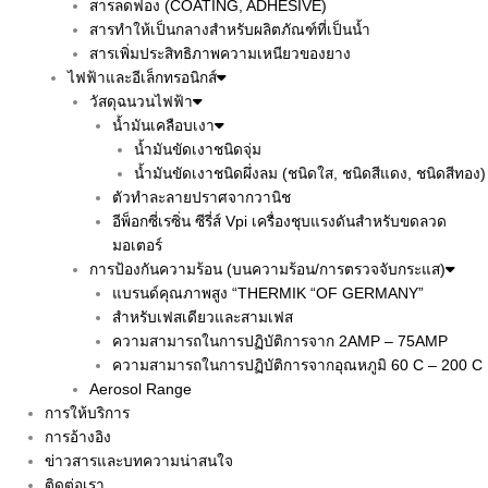
สารลดฟอง (COATING, ADHESIVE)
สารทำให้เป็นกลางสำหรับผลิตภัณฑ์ที่เป็นน้ำ
สารเพิ่มประสิทธิภาพความเหนียวของยาง
ไฟฟ้าและอีเล็กทรอนิกส์
วัสดุฉนวนไฟฟ้า
น้ำมันเคลือบเงา
น้ำมันขัดเงาชนิดจุ่ม
น้ำมันขัดเงาชนิดผึ่งลม (ชนิดใส, ชนิดสีแดง, ชนิดสีทอง)
ตัวทำละลายปราศจากวานิช
อีพ็อกซี่เรซิ่น ซีรี่ส์ Vpi เครื่องชุบแรงดันสำหรับขดลวด
มอเตอร์
การป้องกันความร้อน (บนความร้อน/การตรวจจับกระแส)
แบรนด์คุณภาพสูง “THERMIK “OF GERMANY”
สำหรับเฟสเดียวและสามเฟส
ความสามารถในการปฏิบัติการจาก 2AMP – 75AMP
ความสามารถในการปฏิบัติการจากอุณหภูมิ 60 C – 200 C
Aerosol Range
การให้บริการ
การอ้างอิง
ข่าวสารและบทความน่าสนใจ
ติดต่อเรา