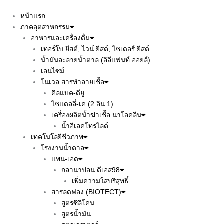
Skip
to
หน้าแรก
content
ภาคอุตสาหกรรม
อาหารและเครื่องดื่ม
เทอร์โบ ยีสต์, ไวน์ ยีสต์, ไซเดอร์ ยีสต์
น้ำมันละลายน้ำตาล (อิลีแฟนท์ ออยล์)
เอนไซม์
โนเวล สารทำลายเชื้อ
คิลแบค-ดียู
ไซแดลลี่-เค (2 อิน 1)
เครื่องผลิตน้ำฆ่าเชื้อ นาโอคลีน
น้ำอีเลคโทรไลต์
เทคโนโลยีชีวภาพ
โรงงานน้ำตาล
แพน-เอด
กลานาปอน ดีเอส98
เพิ่มความใสบริสุทธิ์
สารลดฟอง (BIOTECT)
สูตรซิลิโคน
สูตรน้ำมัน