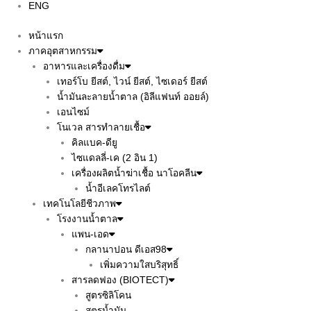
ENG
หน้าแรก
ภาคอุตสาหกรรม
อาหารและเครื่องดื่ม
เทอร์โบ ยีสต์, ไวน์ ยีสต์, ไซเดอร์ ยีสต์
น้ำมันละลายน้ำตาล (อิลีแฟนท์ ออยล์)
เอนไซม์
โนเวล สารทำลายเชื้อ
คิลแบค-ดียู
ไซแดลลี่-เค (2 อิน 1)
เครื่องผลิตน้ำฆ่าเชื้อ นาโอคลีน
น้ำอีเลคโทรไลต์
เทคโนโลยีชีวภาพ
โรงงานน้ำตาล
แพน-เอด
กลานาปอน ดีเอส98
เพิ่มความใสบริสุทธิ์
สารลดฟอง (BIOTECT)
สูตรซิลิโคน
สูตรน้ำมัน