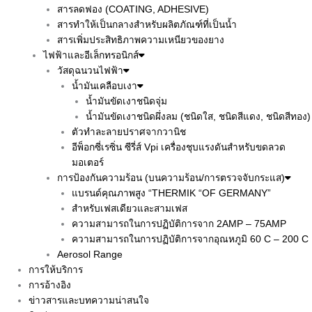
สารลดฟอง (COATING, ADHESIVE)
สารทำให้เป็นกลางสำหรับผลิตภัณฑ์ที่เป็นน้ำ
สารเพิ่มประสิทธิภาพความเหนียวของยาง
ไฟฟ้าและอีเล็กทรอนิกส์
วัสดุฉนวนไฟฟ้า
น้ำมันเคลือบเงา
น้ำมันขัดเงาชนิดจุ่ม
น้ำมันขัดเงาชนิดผึ่งลม (ชนิดใส, ชนิดสีแดง, ชนิดสีทอง)
ตัวทำละลายปราศจากวานิช
อีพ็อกซี่เรซิ่น ซีรี่ส์ Vpi เครื่องชุบแรงดันสำหรับขดลวด
มอเตอร์
การป้องกันความร้อน (บนความร้อน/การตรวจจับกระแส)
แบรนด์คุณภาพสูง “THERMIK “OF GERMANY”
สำหรับเฟสเดียวและสามเฟส
ความสามารถในการปฏิบัติการจาก 2AMP – 75AMP
ความสามารถในการปฏิบัติการจากอุณหภูมิ 60 C – 200 C
Aerosol Range
การให้บริการ
การอ้างอิง
ข่าวสารและบทความน่าสนใจ