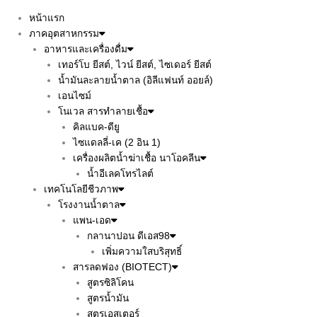
หน้าแรก
ภาคอุตสาหกรรม
อาหารและเครื่องดื่ม
เทอร์โบ ยีสต์, ไวน์ ยีสต์, ไซเดอร์ ยีสต์
น้ำมันละลายน้ำตาล (อิลีแฟนท์ ออยล์)
เอนไซม์
โนเวล สารทำลายเชื้อ
คิลแบค-ดียู
ไซแดลลี่-เค (2 อิน 1)
เครื่องผลิตน้ำฆ่าเชื้อ นาโอคลีน
น้ำอีเลคโทรไลต์
เทคโนโลยีชีวภาพ
โรงงานน้ำตาล
แพน-เอด
กลานาปอน ดีเอส98
เพิ่มความใสบริสุทธิ์
สารลดฟอง (BIOTECT)
สูตรซิลิโคน
สูตรน้ำมัน
สูตรเอสเตอร์