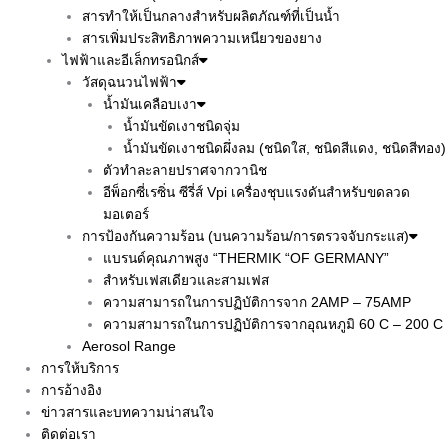
สารทำให้เป็นกลางสำหรับผลิตภัณฑ์ที่เป็นน้ำ
สารเพิ่มประสิทธิภาพความเหนียวของยาง
ไฟฟ้าและอีเล็กทรอนิกส์
วัสดุฉนวนไฟฟ้า
น้ำมันเคลือบเงา
น้ำมันขัดเงาชนิดจุ่ม
น้ำมันขัดเงาชนิดผึ่งลม (ชนิดใส, ชนิดสีแดง, ชนิดสีทอง)
ตัวทำละลายปราศจากวานิช
อีพ็อกซี่เรซิ่น ซีรี่ส์ Vpi เครื่องชุบแรงดันสำหรับขดลวด
มอเตอร์
การป้องกันความร้อน (บนความร้อน/การตรวจจับกระแส)
แบรนด์คุณภาพสูง “THERMIK “OF GERMANY”
สำหรับเฟสเดียวและสามเฟส
ความสามารถในการปฏิบัติการจาก 2AMP – 75AMP
ความสามารถในการปฏิบัติการจากอุณหภูมิ 60 C – 200 C
Aerosol Range
การให้บริการ
การอ้างอิง
ข่าวสารและบทความน่าสนใจ
ติดต่อเรา