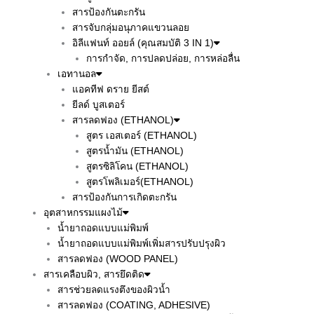
สารป้องกันตะกรัน
สารจับกลุ่มอนุภาคแขวนลอย
อิลีแฟนท์ ออยล์ (คุณสมบัติ 3 IN 1)
การกำจัด, การปลดปล่อย, การหล่อลื่น
เอทานอล
แอคทีฟ ดราย ยีสต์
ยีลด์ บูสเตอร์
สารลดฟอง (ETHANOL)
สูตร เอสเตอร์ (ETHANOL)
สูตรน้ำมัน (ETHANOL)
สูตรซิลิโคน (ETHANOL)
สูตรโพลิเมอร์(ETHANOL)
สารป้องกันการเกิดตะกรัน
อุตสาหกรรมแผงไม้
น้ำยาถอดแบบแม่พิมพ์
น้ำยาถอดแบบแม่พิมพ์เพิ่มสารปรับปรุงผิว
สารลดฟอง (WOOD PANEL)
สารเคลือบผิว, สารยึดติด
สารช่วยลดแรงตึงของผิวน้ำ
สารลดฟอง (COATING, ADHESIVE)